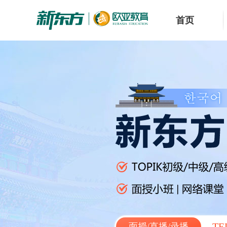
首页
TE
面授/直播/录播