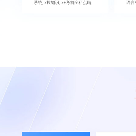
系统点拨知识点+考前全科点睛
语言