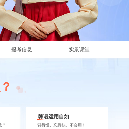
报考信息
实景课堂
么？
韩语运用自如
效？
背得慢、忘得快、不会用！