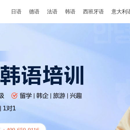
日语
德语
法语
韩语
西班牙语
意大利
L :
400-650-0116