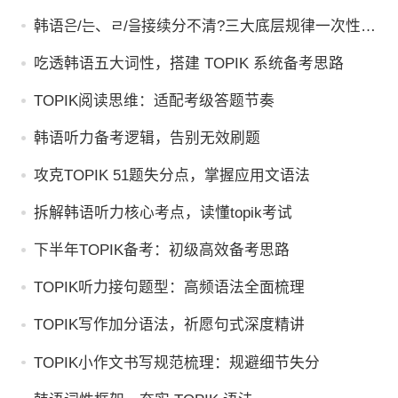
韩语은/는、ㄹ/을接续分不清?三大底层规律一次性吃
透
吃透韩语五大词性，搭建 TOPIK 系统备考思路
TOPIK阅读思维：适配考级答题节奏
韩语听力备考逻辑，告别无效刷题
攻克TOPIK 51题失分点，掌握应用文语法
拆解韩语听力核心考点，读懂topik考试
下半年TOPIK备考：初级高效备考思路
TOPIK听力接句题型：高频语法全面梳理
TOPIK写作加分语法，祈愿句式深度精讲
TOPIK小作文书写规范梳理：规避细节失分