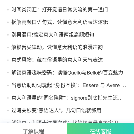
时间类词汇：打开意语日常交流的第一道门
拆解高频口语句式，读懂意大利语表达逻辑
别再混用!搞定意大利语两组高频短句
解锁舌尖律动，读懂意大利语的浪漫声韵
意式风物：藏在俗语里的意大利天气表达
解锁意语趣味密码：读懂Quello与Bello的百变魅力
当意语助动词玩起 “身份互换”：Essere 与 Avere 的
趣味逻辑
意大利语里的“同名陷阱”：signore到底指先生还是
女士们?
过海关秒变“意语达人”，几句口语就够用
解锁意大利语表达层次感：比较级与最高级实用指
南
了解课程
在线客服