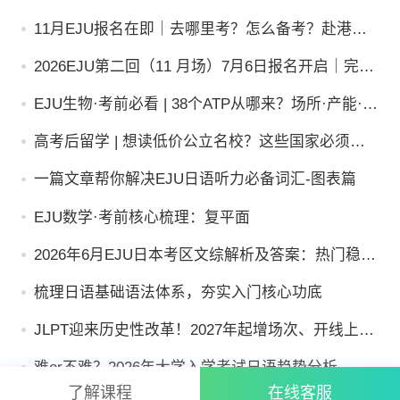
考，2027年起全面扩容
11月EJU报名在即｜去哪里考？怎么备考？赴港应
试如何更稳？
2026EJU第二回（11 月场）7月6日报名开启｜完整
报考提醒 + 备考规划指南
EJU生物·考前必看 | 38个ATP从哪来？场所·产能·关
键产物
高考后留学 | 想读低价公立名校？这些国家必须学
小语种！
一篇文章帮你解决EJU日语听力必备词汇-图表篇
EJU数学·考前核心梳理：复平面
2026年6月EJU日本考区文综解析及答案：热门稳
拿，冷门定生死！考后必读！
梳理日语基础语法体系，夯实入门核心功底
JLPT迎来历史性改革！2027年起增场次、开线上考
试，考生备考迎来新机遇
难or不难？2026年大学入学考试日语趋势分析
了解课程
在线客服