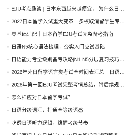
EJU考点趣谈 | 日本东西越来越便宜， 为什么日本
人反而更焦虑？
2027日本留学入试重大变革｜多校取消留学生专属
通道，EJU成绩还有用吗？
零基础适配｜日本留学EJU考试完整备考指南
日语N5核心语法梳理，夯实入门应试基础
日语能力考全级别备考攻略|N1-N5分层复习技巧，
高效稳步学习
2026年赴日留学语言类考试全时间表汇总｜日语
+英语备考规划
2026年第一回EJU考试完整考情总结，附后续规划
建议
怎么样应对日本留学考试？
日语分级词汇，打通全等级语感
吃透日语听力逻辑，稳握考级节奏