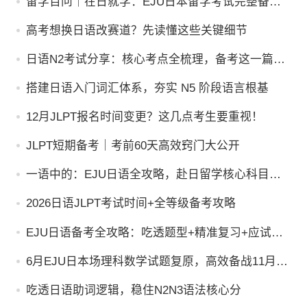
留学百问｜在日就学：EJU日本留学考试完整备考
指南
高考想换日语改赛道？先读懂这些关键细节
日语N2考试分享：核心考点全梳理，备考这一篇就
够了
搭建日语入门词汇体系，夯实 N5 阶段语言根基
12月JLPT报名时间变更？这几点考生要重视！
JLPT短期备考｜考前60天高效窍门大公开
一语中的：EJU日语全攻略，赴日留学核心科目吃
透指南
2026日语JLPT考试时间+全等级备考攻略
EJU日语备考全攻略：吃透题型+精准复习+应试绝
杀
6月EJU日本场理科数学试题复原，高效备战11月留
考
吃透日语助词逻辑，稳住N2N3语法核心分